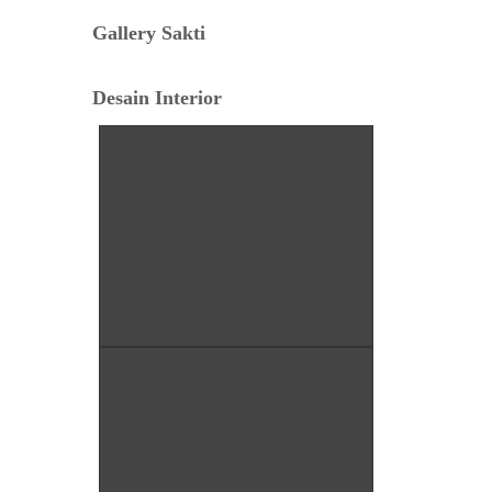
Gallery Sakti
Tafsir Anjing Datang ke Rumah:
Antara Primbon Jawa dan Perspektif
Desain Interior
Islam
Hal Penting Saat Cek Tagihan Listrik
PLN Agar Tidak Keliru
Cara Cepat dan Mudah cek Tagihan
Listrik via WhatsApp: Panduan
Lengkap PLN 123
Menentukan Hari dan Bulan Baik
Membangun Rumah Menurut
Hitungan Jawa