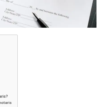
aris?
 notaris