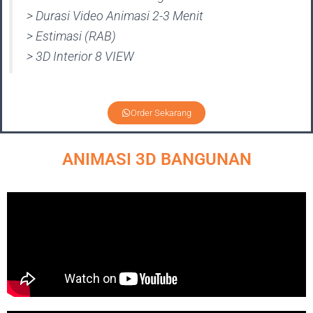
> Durasi Video Animasi 2-3 Menit
> Estimasi (RAB)
> 3D Interior 8 VIEW
Order Sekarang
ANIMASI 3D BANGUNAN