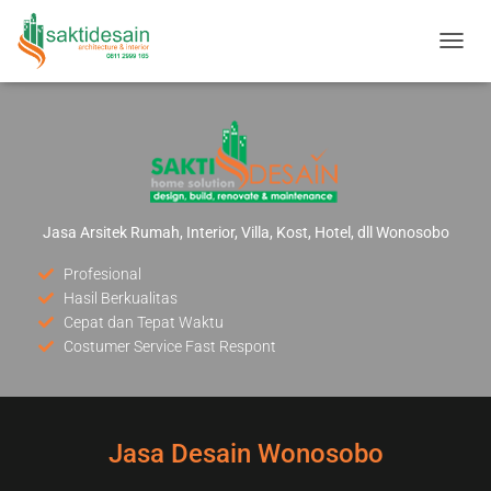
T
O
G
G
L
E
N
A
V
Jasa Arsitek Rumah, Interior, Villa, Kost, Hotel, dll Wonosobo
I
G
Profesional
A
Hasil Berkualitas
S
Cepat dan Tepat Waktu
I
Costumer Service Fast Respont
Jasa Desain Wonosobo