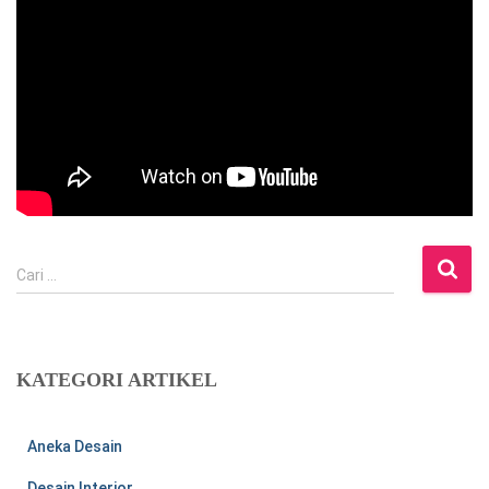
C
Cari …
a
r
i
u
KATEGORI ARTIKEL
n
t
u
Aneka Desain
k
:
Desain Interior