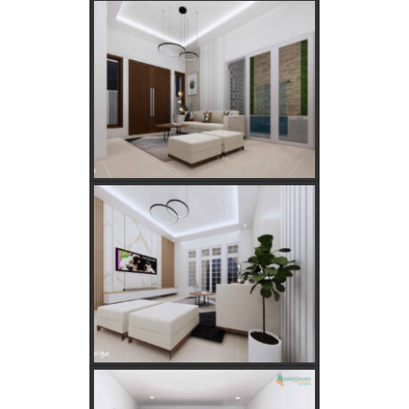
Panduan Lengkap PLN 123
Menentukan Hari dan Bulan Baik Membangun Rumah
Menurut Hitungan Jawa
Rahasia Memilih Hari Baik untuk Membangun Rumah Menurut
Hitungan Jawa
Keajaiban Lukisan Panen Padi dalam Feng Shui
Mimpi Tikus Masuk Rumah: Apa Makna Sebenarnya?
Fungsi dan Ukuran MCB dalam Sistem Kelistrikan
Apakah Feng Shui Buruk Jika Memiliki Tanaman Hias Palsu?