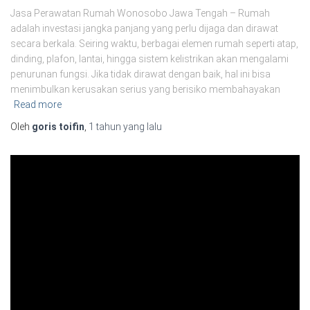
Jasa Perawatan Rumah Wonosobo Jawa Tengah – Rumah
adalah investasi jangka panjang yang perlu dijaga dan dirawat
secara berkala. Seiring waktu, berbagai elemen rumah seperti atap,
dinding, plafon, lantai, hingga sistem kelistrikan akan mengalami
penurunan fungsi. Jika tidak dirawat dengan baik, hal ini bisa
menimbulkan kerusakan serius yang berisiko membahayakan
Read more
Oleh
goris toifin
,
1 tahun
yang lalu