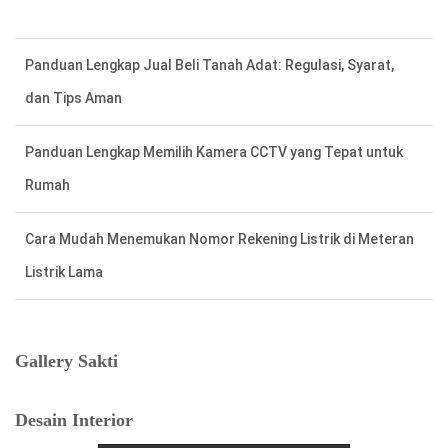
Panduan Lengkap Jual Beli Tanah Adat: Regulasi, Syarat,
dan Tips Aman
Panduan Lengkap Memilih Kamera CCTV yang Tepat untuk
Rumah
Cara Mudah Menemukan Nomor Rekening Listrik di Meteran
Listrik Lama
Tafsir Anjing Datang ke Rumah: Antara Primbon Jawa dan
Perspektif Islam
Gallery Sakti
Hal Penting Saat Cek Tagihan Listrik PLN Agar Tidak Keliru
Desain Interior
Cara Cepat dan Mudah cek Tagihan Listrik via WhatsApp: