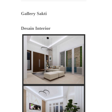
Lama
Gallery Sakti
Tafsir Anjing Datang ke Rumah:
Antara Primbon Jawa dan Perspektif
Desain Interior
Islam
Hal Penting Saat Cek Tagihan Listrik
PLN Agar Tidak Keliru
Cara Cepat dan Mudah cek Tagihan
Listrik via WhatsApp: Panduan
Lengkap PLN 123
Menentukan Hari dan Bulan Baik
Membangun Rumah Menurut