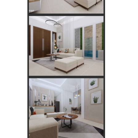
Tanaman Hias Palsu?
Golongan Tarif Listrik PLN dan Cara
Mengecek Daya Listrik di Rumah
Kebutuhan Listrik anda Besar perlu
Daya Listrik PLN 3 Phase!
Kebutuhan Listrik yang Tepat untuk
Rumah Tangga, Kantor, dan Industri