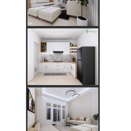
Hitungan Jawa
Rahasia Memilih Hari Baik untuk
Membangun Rumah Menurut
Hitungan Jawa
Keajaiban Lukisan Panen Padi
dalam Feng Shui
Mimpi Tikus Masuk Rumah: Apa
Makna Sebenarnya?
Fungsi dan Ukuran MCB dalam
Sistem Kelistrikan
Apakah Feng Shui Buruk Jika Memiliki