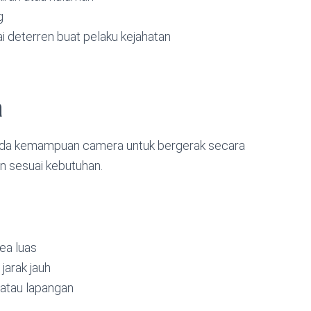
ng
i deterren buat pelaku kejahatan
a
pada kemampuan camera untuk bergerak secara
an sesuai kebutuhan.
rea luas
 jarak jauh
 atau lapangan
s