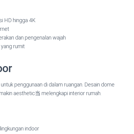
usi HD hingga 4K
ernet
 gerakan dan pengenalan wajah
l yang rumit
oor
s untuk penggunaan di dalam ruangan. Desain dome
akin aesthetic当 melengkapi interior rumah.
lingkungan indoor