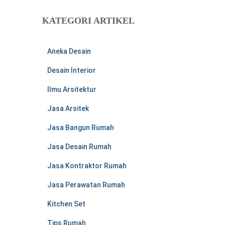
i
u
KATEGORI ARTIKEL
n
t
u
Aneka Desain
k
:
Desain Interior
Ilmu Arsitektur
Jasa Arsitek
Jasa Bangun Rumah
Jasa Desain Rumah
Jasa Kontraktor Rumah
Jasa Perawatan Rumah
Kitchen Set
Tips Rumah