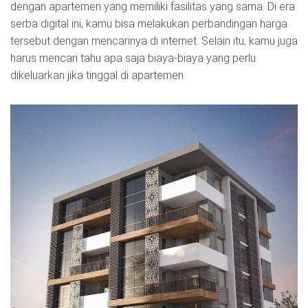
dengan apartemen yang memiliki fasilitas yang sama. Di era
serba digital ini, kamu bisa melakukan perbandingan harga
tersebut dengan mencarinya di internet. Selain itu, kamu juga
harus mencari tahu apa saja biaya-biaya yang perlu
dikeluarkan jika tinggal di apartemen.