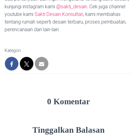
kunjungi instagram kami
@sakti_desain
. Cek juga channel
youtube kami
Sakti Desain Konsultan
, kami membahas
tentang rumah seperti desain terbaru, proses pembuatan,
perencanaan dan lain-lain.
Kategori:
0 Komentar
Tinggalkan Balasan