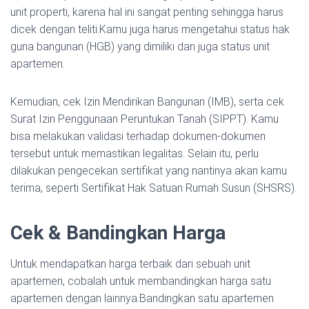
unit properti, karena hal ini sangat penting sehingga harus
dicek dengan teliti.Kamu juga harus mengetahui status hak
guna bangunan (HGB) yang dimiliki dan juga status unit
apartemen.
Kemudian, cek Izin Mendirikan Bangunan (IMB), serta cek
Surat Izin Penggunaan Peruntukan Tanah (SIPPT). Kamu
bisa melakukan validasi terhadap dokumen-dokumen
tersebut untuk memastikan legalitas. Selain itu, perlu
dilakukan pengecekan sertifikat yang nantinya akan kamu
terima, seperti Sertifikat Hak Satuan Rumah Susun (SHSRS).
Cek & Bandingkan Harga
Untuk mendapatkan harga terbaik dari sebuah unit
apartemen, cobalah untuk membandingkan harga satu
apartemen dengan lainnya.Bandingkan satu apartemen