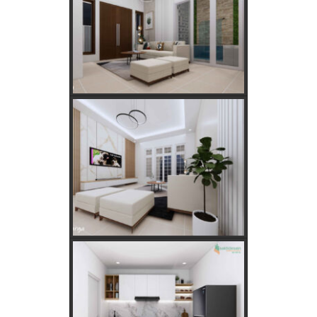
Rumah Menurut Hitungan Jawa
Rahasia Memilih Hari Baik untuk Membangun Rumah
Menurut Hitungan Jawa
Keajaiban Lukisan Panen Padi dalam Feng Shui
Mimpi Tikus Masuk Rumah: Apa Makna Sebenarnya?
Fungsi dan Ukuran MCB dalam Sistem Kelistrikan
Apakah Feng Shui Buruk Jika Memiliki Tanaman Hias
Palsu?
Golongan Tarif Listrik PLN dan Cara Mengecek Daya
Listrik di Rumah