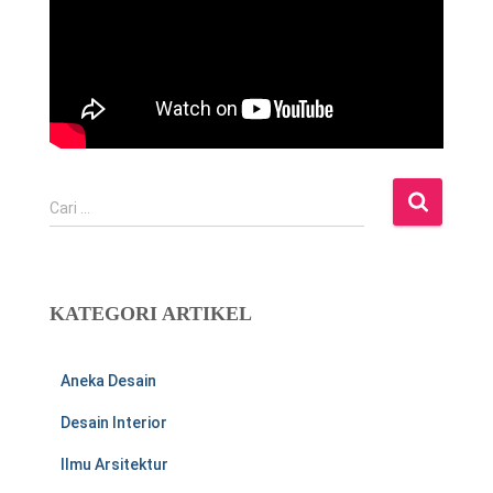
C
Cari …
a
r
i
u
KATEGORI ARTIKEL
n
t
u
Aneka Desain
k
:
Desain Interior
Ilmu Arsitektur