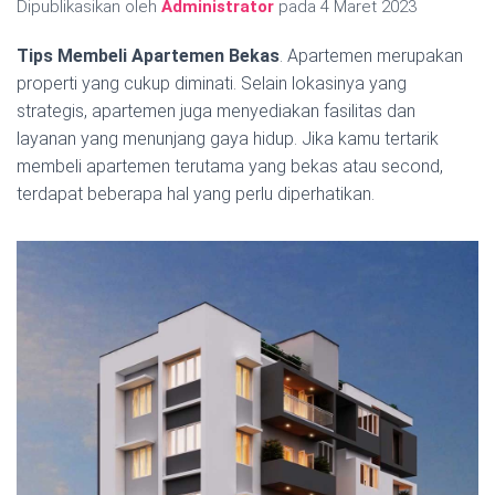
Dipublikasikan oleh
Administrator
pada
4 Maret 2023
Tips Membeli Apartemen Bekas
. Apartemen merupakan
properti yang cukup diminati. Selain lokasinya yang
strategis, apartemen juga menyediakan fasilitas dan
layanan yang menunjang gaya hidup. Jika kamu tertarik
membeli apartemen terutama yang bekas atau second,
terdapat beberapa hal yang perlu diperhatikan.