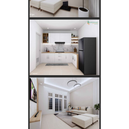
Apakah Feng Shui Buruk Jika Memiliki Tanaman Hias
Palsu?
Golongan Tarif Listrik PLN dan Cara Mengecek Daya
Listrik di Rumah
Kebutuhan Listrik anda Besar perlu Daya Listrik
PLN 3 Phase!
Kebutuhan Listrik yang Tepat untuk Rumah Tangga,
Kantor, dan Industri
Panduan Lengkap Jual Beli Tanah Adat: Regulasi,
Syarat, dan Tips Aman