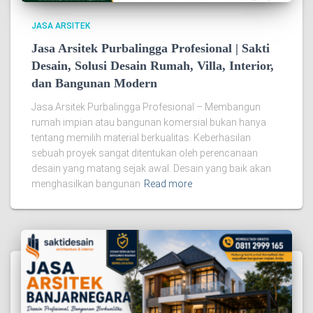
JASA ARSITEK
Jasa Arsitek Purbalingga Profesional | Sakti
Desain, Solusi Desain Rumah, Villa, Interior,
dan Bangunan Modern
Jasa Arsitek Purbalingga Profesional – Membangun
rumah impian atau bangunan komersial bukan hanya
tentang memilih material berkualitas. Keberhasilan
sebuah proyek sangat ditentukan oleh perencanaan
desain yang matang sejak awal. Desain yang baik akan
menghasilkan bangunan
Read more