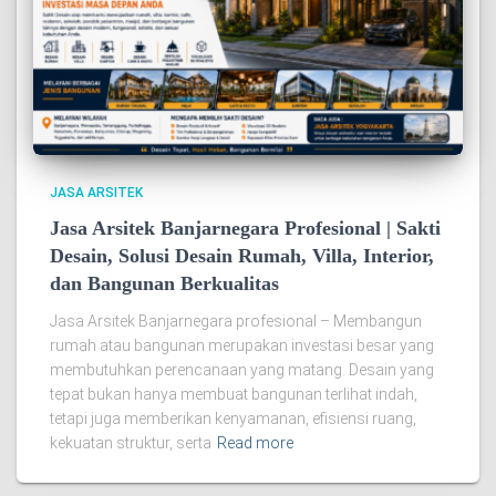
JASA ARSITEK
Jasa Arsitek Banjarnegara Profesional | Sakti
Desain, Solusi Desain Rumah, Villa, Interior,
dan Bangunan Berkualitas
Jasa Arsitek Banjarnegara profesional – Membangun
rumah atau bangunan merupakan investasi besar yang
membutuhkan perencanaan yang matang. Desain yang
tepat bukan hanya membuat bangunan terlihat indah,
tetapi juga memberikan kenyamanan, efisiensi ruang,
kekuatan struktur, serta
Read more