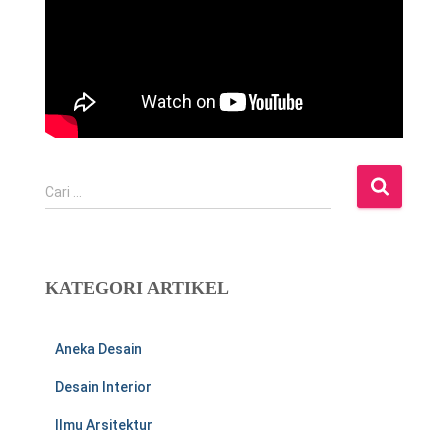
C
Cari …
a
r
i
u
KATEGORI ARTIKEL
n
t
u
Aneka Desain
k
:
Desain Interior
Ilmu Arsitektur