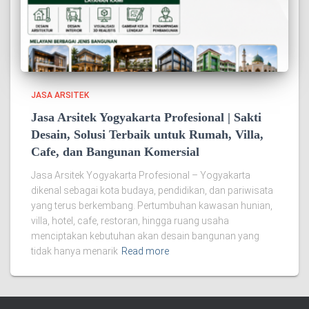
JASA ARSITEK
Jasa Arsitek Yogyakarta Profesional | Sakti
Desain, Solusi Terbaik untuk Rumah, Villa,
Cafe, dan Bangunan Komersial
Jasa Arsitek Yogyakarta Profesional – Yogyakarta
dikenal sebagai kota budaya, pendidikan, dan pariwisata
yang terus berkembang. Pertumbuhan kawasan hunian,
villa, hotel, cafe, restoran, hingga ruang usaha
menciptakan kebutuhan akan desain bangunan yang
tidak hanya menarik
Read more