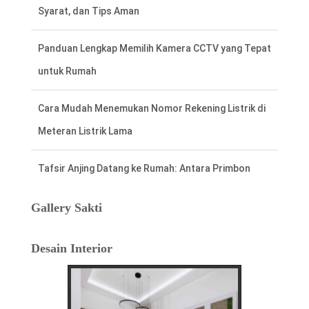
Syarat, dan Tips Aman
Panduan Lengkap Memilih Kamera CCTV yang Tepat
untuk Rumah
Cara Mudah Menemukan Nomor Rekening Listrik di
Meteran Listrik Lama
Tafsir Anjing Datang ke Rumah: Antara Primbon
Jawa dan Perspektif Islam
Gallery Sakti
Hal Penting Saat Cek Tagihan Listrik PLN
Agar Tidak Keliru
Desain Interior
Cara Cepat dan Mudah cek Tagihan Listrik
via WhatsApp: Panduan Lengkap PLN 123