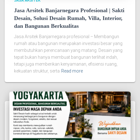
JASA ARSITEK
Jasa Arsitek Banjarnegara Profesional | Sakti
Desain, Solusi Desain Rumah, Villa, Interior,
dan Bangunan Berkualitas
Jasa Arsitek Banjarnegara profesional – Membangun
rumah atau bangunan merupakan investasi besar yang
membutuhkan perencanaan yang matang. Desain yang
tepat bukan hanya membuat bangunan terlihat indah,
tetapi juga memberikan kenyamanan, efisiensi ruang,
kekuatan struktur, serta
Read more