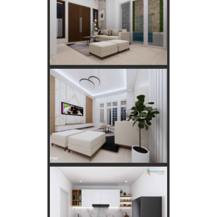
Menentukan Hari dan Bulan Baik Membangun
Rumah Menurut Hitungan Jawa
Rahasia Memilih Hari Baik untuk Membangun Rumah
Menurut Hitungan Jawa
Keajaiban Lukisan Panen Padi dalam Feng Shui
Mimpi Tikus Masuk Rumah: Apa Makna Sebenarnya?
Fungsi dan Ukuran MCB dalam Sistem Kelistrikan
Apakah Feng Shui Buruk Jika Memiliki Tanaman Hias
Palsu?