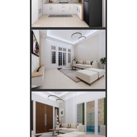
Golongan Tarif Listrik PLN dan Cara Mengecek Daya
Listrik di Rumah
Kebutuhan Listrik anda Besar perlu Daya Listrik
PLN 3 Phase!
Kebutuhan Listrik yang Tepat untuk Rumah Tangga,
Kantor, dan Industri
Panduan Lengkap Jual Beli Tanah Adat: Regulasi,
Syarat, dan Tips Aman