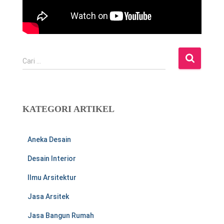
C
Cari …
a
r
i
u
KATEGORI ARTIKEL
n
t
u
Aneka Desain
k
:
Desain Interior
Ilmu Arsitektur
Jasa Arsitek
Jasa Bangun Rumah