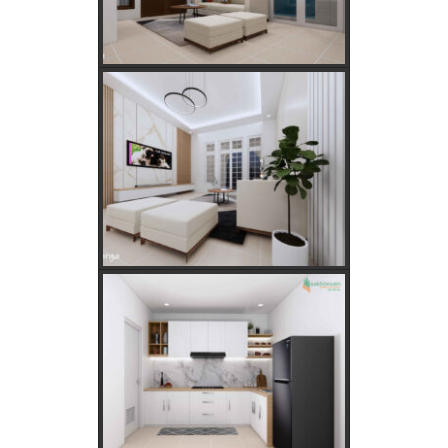
Rumah Menurut Hitungan Jawa
Rahasia Memilih Hari Baik untuk Membangun Rumah
Menurut Hitungan Jawa
Keajaiban Lukisan Panen Padi dalam Feng Shui
Mimpi Tikus Masuk Rumah: Apa Makna Sebenarnya?
Fungsi dan Ukuran MCB dalam Sistem Kelistrikan
Apakah Feng Shui Buruk Jika Memiliki Tanaman Hias
Palsu?
Golongan Tarif Listrik PLN dan Cara Mengecek Daya
Listrik di Rumah