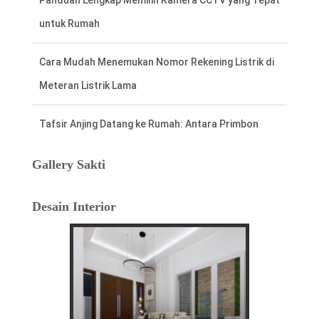
untuk Rumah
Cara Mudah Menemukan Nomor Rekening Listrik di
Meteran Listrik Lama
Tafsir Anjing Datang ke Rumah: Antara Primbon
Jawa dan Perspektif Islam
Gallery Sakti
Hal Penting Saat Cek Tagihan Listrik PLN
Desain Interior
Agar Tidak Keliru
Cara Cepat dan Mudah cek Tagihan Listrik
via WhatsApp: Panduan Lengkap PLN 123
Menentukan Hari dan Bulan Baik Membangun