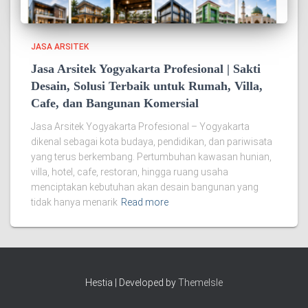
JASA ARSITEK
Jasa Arsitek Yogyakarta Profesional | Sakti
Desain, Solusi Terbaik untuk Rumah, Villa,
Cafe, dan Bangunan Komersial
Jasa Arsitek Yogyakarta Profesional – Yogyakarta
dikenal sebagai kota budaya, pendidikan, dan pariwisata
yang terus berkembang. Pertumbuhan kawasan hunian,
villa, hotel, cafe, restoran, hingga ruang usaha
menciptakan kebutuhan akan desain bangunan yang
tidak hanya menarik
Read more
Hestia | Developed by
ThemeIsle