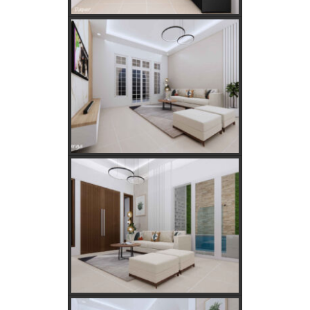
Kebutuhan Listrik anda Besar perlu Daya Listrik
PLN 3 Phase!
Kebutuhan Listrik yang Tepat untuk Rumah Tangga,
Kantor, dan Industri
Panduan Lengkap Jual Beli Tanah Adat: Regulasi,
Syarat, dan Tips Aman