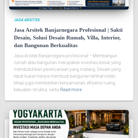
JASA ARSITEK
Jasa Arsitek Banjarnegara Profesional | Sakti
Desain, Solusi Desain Rumah, Villa, Interior,
dan Bangunan Berkualitas
Jasa Arsitek Banjarnegara profesional – Membangun
rumah atau bangunan merupakan investasi besar yang
membutuhkan perencanaan yang matang. Desain yang
tepat bukan hanya membuat bangunan terlihat indah,
tetapi juga memberikan kenyamanan, efisiensi ruang,
kekuatan struktur, serta
Read more