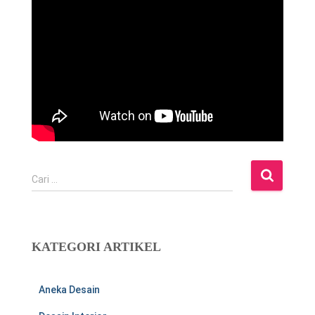
C
Cari …
a
r
i
u
KATEGORI ARTIKEL
n
t
u
Aneka Desain
k
: