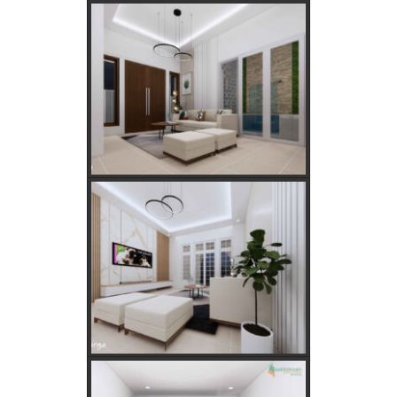
Menentukan Hari dan Bulan Baik Membangun
Rumah Menurut Hitungan Jawa
Rahasia Memilih Hari Baik untuk Membangun Rumah
Menurut Hitungan Jawa
Keajaiban Lukisan Panen Padi dalam Feng Shui
Mimpi Tikus Masuk Rumah: Apa Makna Sebenarnya?
Fungsi dan Ukuran MCB dalam Sistem Kelistrikan
Apakah Feng Shui Buruk Jika Memiliki Tanaman Hias
Palsu?