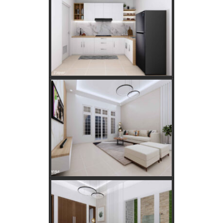
Golongan Tarif Listrik PLN dan Cara Mengecek Daya
Listrik di Rumah
Kebutuhan Listrik anda Besar perlu Daya Listrik
PLN 3 Phase!
Kebutuhan Listrik yang Tepat untuk Rumah Tangga,
Kantor, dan Industri
Panduan Lengkap Jual Beli Tanah Adat: Regulasi,
Syarat, dan Tips Aman