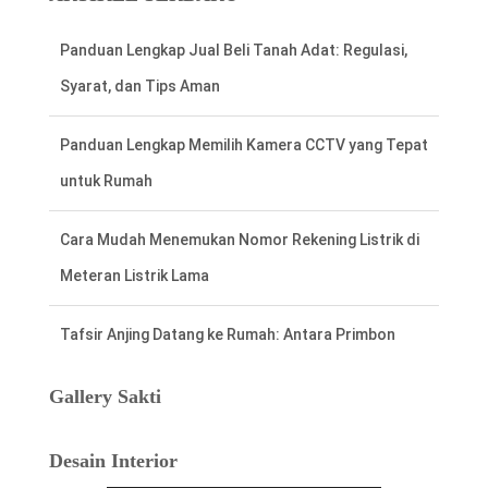
Panduan Lengkap Memilih Kamera CCTV yang Tepat
untuk Rumah
Cara Mudah Menemukan Nomor Rekening Listrik di
Meteran Listrik Lama
Tafsir Anjing Datang ke Rumah: Antara Primbon
Jawa dan Perspektif Islam
Hal Penting Saat Cek Tagihan Listrik PLN
Agar Tidak Keliru
Gallery Sakti
Cara Cepat dan Mudah cek Tagihan Listrik
Desain Interior
via WhatsApp: Panduan Lengkap PLN 123