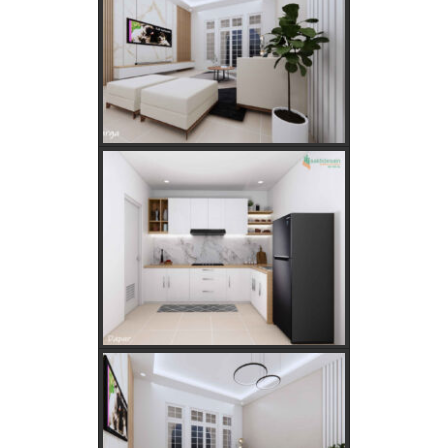
Keajaiban Lukisan Panen Padi dalam Feng Shui
Mimpi Tikus Masuk Rumah: Apa Makna Sebenarnya?
Fungsi dan Ukuran MCB dalam Sistem Kelistrikan
Apakah Feng Shui Buruk Jika Memiliki Tanaman Hias
Palsu?
Golongan Tarif Listrik PLN dan Cara Mengecek Daya
Listrik di Rumah
Kebutuhan Listrik anda Besar perlu Daya Listrik
PLN 3 Phase!