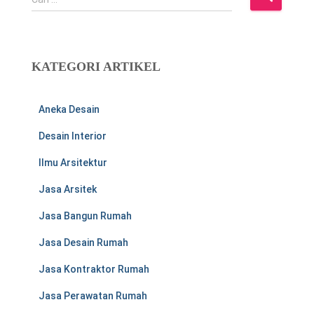
a
r
i
u
KATEGORI ARTIKEL
n
t
u
Aneka Desain
k
:
Desain Interior
Ilmu Arsitektur
Jasa Arsitek
Jasa Bangun Rumah
Jasa Desain Rumah
Jasa Kontraktor Rumah
Jasa Perawatan Rumah