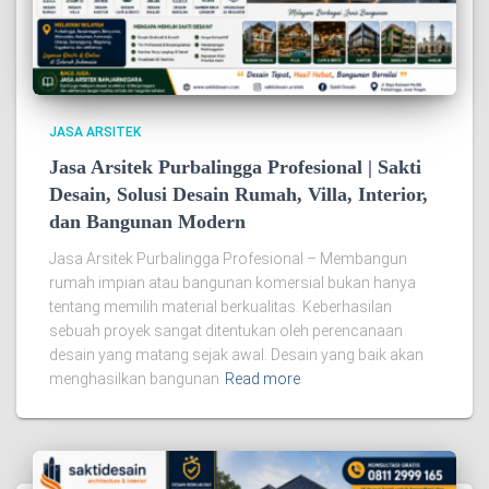
JASA ARSITEK
Jasa Arsitek Purbalingga Profesional | Sakti
Desain, Solusi Desain Rumah, Villa, Interior,
dan Bangunan Modern
Jasa Arsitek Purbalingga Profesional – Membangun
rumah impian atau bangunan komersial bukan hanya
tentang memilih material berkualitas. Keberhasilan
sebuah proyek sangat ditentukan oleh perencanaan
desain yang matang sejak awal. Desain yang baik akan
menghasilkan bangunan
Read more