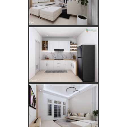
Fungsi dan Ukuran MCB dalam Sistem Kelistrikan
Apakah Feng Shui Buruk Jika Memiliki Tanaman Hias
Palsu?
Golongan Tarif Listrik PLN dan Cara Mengecek Daya
Listrik di Rumah
Kebutuhan Listrik anda Besar perlu Daya Listrik
PLN 3 Phase!
Kebutuhan Listrik yang Tepat untuk Rumah Tangga,
Kantor, dan Industri
Panduan Lengkap Jual Beli Tanah Adat: Regulasi,
Syarat, dan Tips Aman