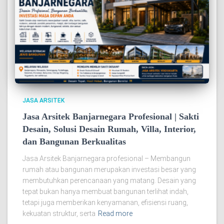
JASA ARSITEK
Jasa Arsitek Banjarnegara Profesional | Sakti
Desain, Solusi Desain Rumah, Villa, Interior,
dan Bangunan Berkualitas
Jasa Arsitek Banjarnegara profesional – Membangun
rumah atau bangunan merupakan investasi besar yang
membutuhkan perencanaan yang matang. Desain yang
tepat bukan hanya membuat bangunan terlihat indah,
tetapi juga memberikan kenyamanan, efisiensi ruang,
kekuatan struktur, serta
Read more