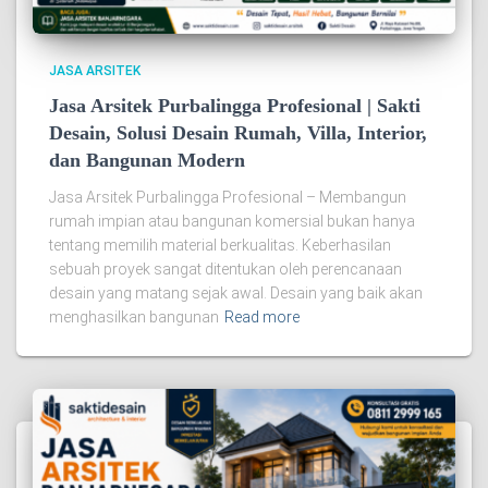
JASA ARSITEK
Jasa Arsitek Purbalingga Profesional | Sakti
Desain, Solusi Desain Rumah, Villa, Interior,
dan Bangunan Modern
Jasa Arsitek Purbalingga Profesional – Membangun
rumah impian atau bangunan komersial bukan hanya
tentang memilih material berkualitas. Keberhasilan
sebuah proyek sangat ditentukan oleh perencanaan
desain yang matang sejak awal. Desain yang baik akan
menghasilkan bangunan
Read more