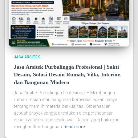
JASA ARSITEK
Jasa Arsitek Purbalingga Profesional | Sakti
Desain, Solusi Desain Rumah, Villa, Interior,
dan Bangunan Modern
Jasa Arsitek Purbalingga Profesional – Membangun
rumah impian atau bangunan komersial bukan hanya
tentang memilih material berkualitas. Keberhasilan
sebuah proyek sangat ditentukan oleh perencanaan
desain yang matang sejak awal. Desain yang baik akan
menghasilkan bangunan
Read more