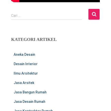
C
Cari …
a
r
i
u
KATEGORI ARTIKEL
n
t
u
Aneka Desain
k
:
Desain Interior
Ilmu Arsitektur
Jasa Arsitek
Jasa Bangun Rumah
Jasa Desain Rumah