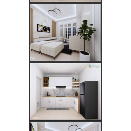
Rahasia Memilih Hari Baik untuk Membangun Rumah
Menurut Hitungan Jawa
Keajaiban Lukisan Panen Padi dalam Feng Shui
Mimpi Tikus Masuk Rumah: Apa Makna Sebenarnya?
Fungsi dan Ukuran MCB dalam Sistem Kelistrikan
Apakah Feng Shui Buruk Jika Memiliki Tanaman Hias
Palsu?
Golongan Tarif Listrik PLN dan Cara Mengecek Daya
Listrik di Rumah
Kebutuhan Listrik anda Besar perlu Daya Listrik