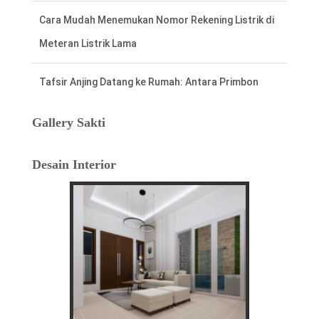
Cara Mudah Menemukan Nomor Rekening Listrik di
Meteran Listrik Lama
Tafsir Anjing Datang ke Rumah: Antara Primbon
Jawa dan Perspektif Islam
Gallery Sakti
Hal Penting Saat Cek Tagihan Listrik PLN
Desain Interior
Agar Tidak Keliru
Cara Cepat dan Mudah cek Tagihan Listrik
via WhatsApp: Panduan Lengkap PLN 123
Menentukan Hari dan Bulan Baik Membangun
Rumah Menurut Hitungan Jawa