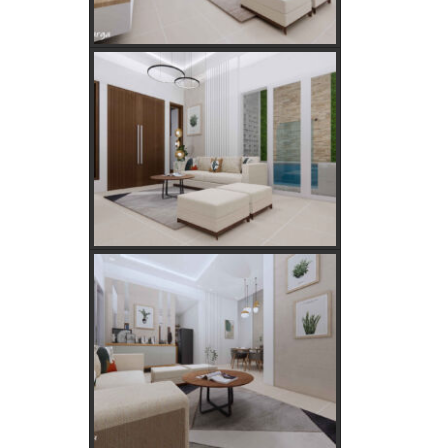
Tanaman Hias Palsu?
Golongan Tarif Listrik PLN dan Cara
Mengecek Daya Listrik di Rumah
Kebutuhan Listrik anda Besar perlu
Daya Listrik PLN 3 Phase!
Kebutuhan Listrik yang Tepat untuk
Rumah Tangga, Kantor, dan Industri