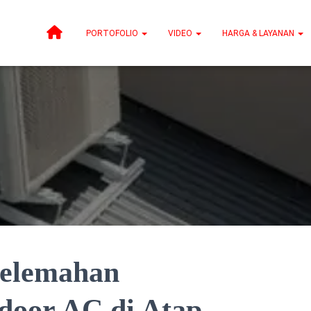
PORTOFOLIO
VIDEO
HARGA & LAYANAN
elemahan
oor AC di Atap