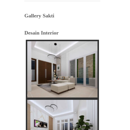
Lama
Gallery Sakti
Tafsir Anjing Datang ke Rumah:
Antara Primbon Jawa dan Perspektif
Desain Interior
Islam
Hal Penting Saat Cek Tagihan Listrik
PLN Agar Tidak Keliru
Cara Cepat dan Mudah cek Tagihan
Listrik via WhatsApp: Panduan
Lengkap PLN 123
Menentukan Hari dan Bulan Baik
Membangun Rumah Menurut