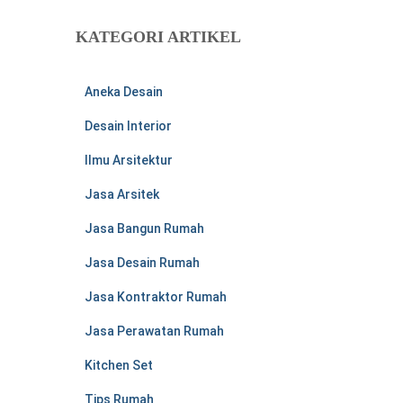
i
u
KATEGORI ARTIKEL
n
t
u
Aneka Desain
k
:
Desain Interior
Ilmu Arsitektur
Jasa Arsitek
Jasa Bangun Rumah
Jasa Desain Rumah
Jasa Kontraktor Rumah
Jasa Perawatan Rumah
Kitchen Set
Tips Rumah