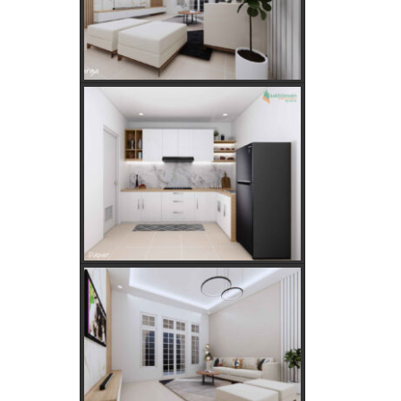
Hitungan Jawa
Rahasia Memilih Hari Baik untuk
Membangun Rumah Menurut
Hitungan Jawa
Keajaiban Lukisan Panen Padi
dalam Feng Shui
Mimpi Tikus Masuk Rumah: Apa
Makna Sebenarnya?
Fungsi dan Ukuran MCB dalam
Sistem Kelistrikan
Apakah Feng Shui Buruk Jika Memiliki