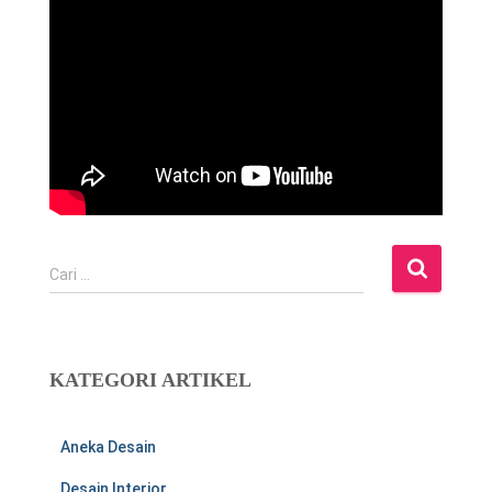
C
Cari …
a
r
i
u
KATEGORI ARTIKEL
n
t
u
Aneka Desain
k
:
Desain Interior