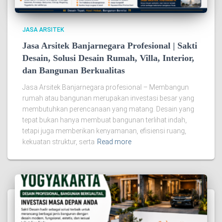
JASA ARSITEK
Jasa Arsitek Banjarnegara Profesional | Sakti
Desain, Solusi Desain Rumah, Villa, Interior,
dan Bangunan Berkualitas
Jasa Arsitek Banjarnegara profesional – Membangun
rumah atau bangunan merupakan investasi besar yang
membutuhkan perencanaan yang matang. Desain yang
tepat bukan hanya membuat bangunan terlihat indah,
tetapi juga memberikan kenyamanan, efisiensi ruang,
kekuatan struktur, serta
Read more