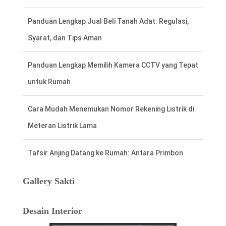
Panduan Lengkap Jual Beli Tanah Adat: Regulasi,
Syarat, dan Tips Aman
Panduan Lengkap Memilih Kamera CCTV yang Tepat
untuk Rumah
Cara Mudah Menemukan Nomor Rekening Listrik di
Meteran Listrik Lama
Tafsir Anjing Datang ke Rumah: Antara Primbon
Jawa dan Perspektif Islam
Gallery Sakti
Hal Penting Saat Cek Tagihan Listrik PLN
Desain Interior
Agar Tidak Keliru