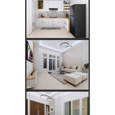
Apakah Feng Shui Buruk Jika Memiliki Tanaman Hias
Palsu?
Golongan Tarif Listrik PLN dan Cara Mengecek Daya
Listrik di Rumah
Kebutuhan Listrik anda Besar perlu Daya Listrik
PLN 3 Phase!
Kebutuhan Listrik yang Tepat untuk Rumah Tangga,
Kantor, dan Industri