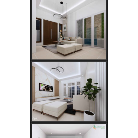
Cara Cepat dan Mudah cek Tagihan Listrik
via WhatsApp: Panduan Lengkap PLN 123
Menentukan Hari dan Bulan Baik Membangun
Rumah Menurut Hitungan Jawa
Rahasia Memilih Hari Baik untuk Membangun Rumah
Menurut Hitungan Jawa
Keajaiban Lukisan Panen Padi dalam Feng Shui
Mimpi Tikus Masuk Rumah: Apa Makna Sebenarnya?
Fungsi dan Ukuran MCB dalam Sistem Kelistrikan