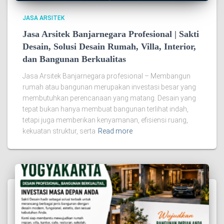
JASA ARSITEK
Jasa Arsitek Banjarnegara Profesional | Sakti
Desain, Solusi Desain Rumah, Villa, Interior,
dan Bangunan Berkualitas
Jasa Arsitek Banjarnegara profesional – Membangun
rumah atau bangunan merupakan investasi besar yang
membutuhkan perencanaan yang matang. Desain yang
tepat bukan hanya membuat bangunan terlihat indah,
tetapi juga memberikan kenyamanan, efisiensi ruang,
kekuatan struktur, serta
Read more