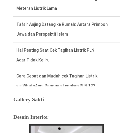
Tafsir Anjing Datang ke Rumah: Antara Primbon
Jawa dan Perspektif Islam
Hal Penting Saat Cek Tagihan Listrik PLN
Agar Tidak Keliru
Cara Cepat dan Mudah cek Tagihan Listrik
via WhatsApp: Panduan Lengkap PLN 123
Menentukan Hari dan Bulan Baik Membangun
Rumah Menurut Hitungan Jawa
Gallery Sakti
Rahasia Memilih Hari Baik untuk Membangun Rumah
Desain Interior
Menurut Hitungan Jawa