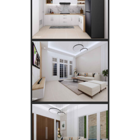
Kantor, dan Industri
Panduan Lengkap Jual Beli Tanah Adat: Regulasi,
Syarat, dan Tips Aman
Panduan Lengkap Memilih Kamera CCTV yang Tepat
untuk Rumah
Cara Mudah Menemukan Nomor Rekening Listrik di
Meteran Listrik Lama