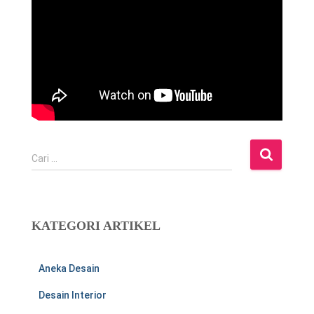
C
Cari …
a
r
i
u
KATEGORI ARTIKEL
n
t
u
Aneka Desain
k
:
Desain Interior