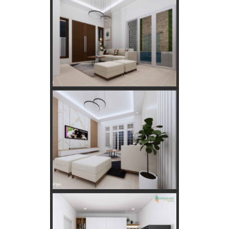
Keajaiban Lukisan Panen Padi dalam Feng Shui
Mimpi Tikus Masuk Rumah: Apa Makna Sebenarnya?
Fungsi dan Ukuran MCB dalam Sistem Kelistrikan
Apakah Feng Shui Buruk Jika Memiliki Tanaman Hias
Palsu?
Golongan Tarif Listrik PLN dan Cara Mengecek Daya
Listrik di Rumah
Kebutuhan Listrik anda Besar perlu Daya Listrik
PLN 3 Phase!
Kebutuhan Listrik yang Tepat untuk Rumah Tangga,