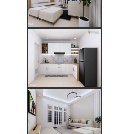
Hitungan Jawa
Rahasia Memilih Hari Baik untuk
Membangun Rumah Menurut
Hitungan Jawa
Keajaiban Lukisan Panen Padi
dalam Feng Shui
Mimpi Tikus Masuk Rumah: Apa
Makna Sebenarnya?
Fungsi dan Ukuran MCB dalam
Sistem Kelistrikan
Apakah Feng Shui Buruk Jika Memiliki