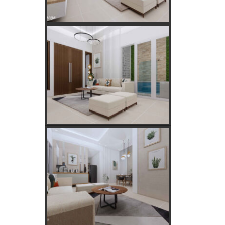
Tanaman Hias Palsu?
Golongan Tarif Listrik PLN dan Cara
Mengecek Daya Listrik di Rumah
Kebutuhan Listrik anda Besar perlu
Daya Listrik PLN 3 Phase!
Kebutuhan Listrik yang Tepat untuk
Rumah Tangga, Kantor, dan Industri