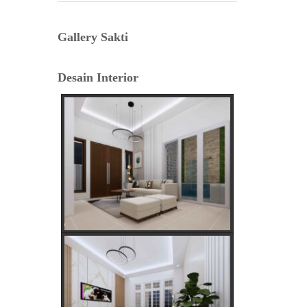
Lama
Gallery Sakti
Tafsir Anjing Datang ke Rumah:
Antara Primbon Jawa dan Perspektif
Desain Interior
Islam
Hal Penting Saat Cek Tagihan Listrik
PLN Agar Tidak Keliru
Cara Cepat dan Mudah cek Tagihan
Listrik via WhatsApp: Panduan
Lengkap PLN 123
Menentukan Hari dan Bulan Baik
Membangun Rumah Menurut