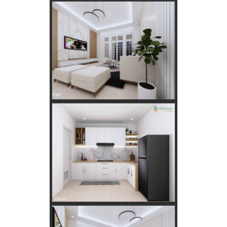
Keajaiban Lukisan Panen Padi dalam Feng Shui
Mimpi Tikus Masuk Rumah: Apa Makna Sebenarnya?
Fungsi dan Ukuran MCB dalam Sistem Kelistrikan
Apakah Feng Shui Buruk Jika Memiliki Tanaman Hias
Palsu?
Golongan Tarif Listrik PLN dan Cara Mengecek Daya
Listrik di Rumah
Kebutuhan Listrik anda Besar perlu Daya Listrik
PLN 3 Phase!