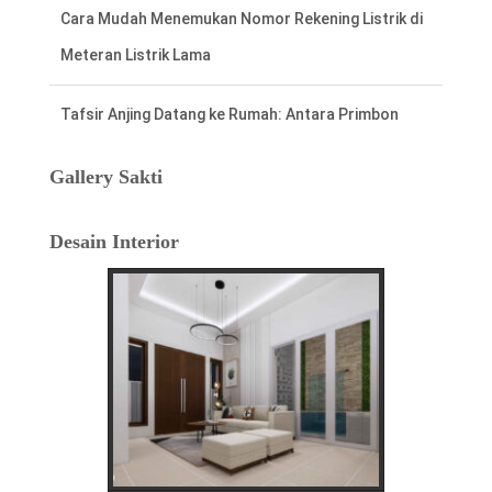
Meteran Listrik Lama
Tafsir Anjing Datang ke Rumah: Antara Primbon
Jawa dan Perspektif Islam
Hal Penting Saat Cek Tagihan Listrik PLN
Gallery Sakti
Agar Tidak Keliru
Desain Interior
Cara Cepat dan Mudah cek Tagihan Listrik
via WhatsApp: Panduan Lengkap PLN 123
Menentukan Hari dan Bulan Baik Membangun
Rumah Menurut Hitungan Jawa
Rahasia Memilih Hari Baik untuk Membangun Rumah
Menurut Hitungan Jawa