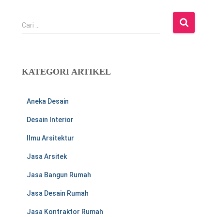
C
Cari …
a
r
i
u
KATEGORI ARTIKEL
n
t
u
Aneka Desain
k
:
Desain Interior
Ilmu Arsitektur
Jasa Arsitek
Jasa Bangun Rumah
Jasa Desain Rumah
Jasa Kontraktor Rumah