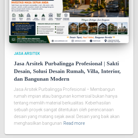
JASA ARSITEK
Jasa Arsitek Purbalingga Profesional | Sakti
Desain, Solusi Desain Rumah, Villa, Interior,
dan Bangunan Modern
Jasa Arsitek Purbalingga Profesional – Membangun
rumah impian atau bangunan komersial bukan hanya
tentang memilih material berkualitas. Keberhasilan
sebuah proyek sangat ditentukan oleh perencanaan
desain yang matang sejak awal. Desain yang baik akan
menghasilkan bangunan
Read more