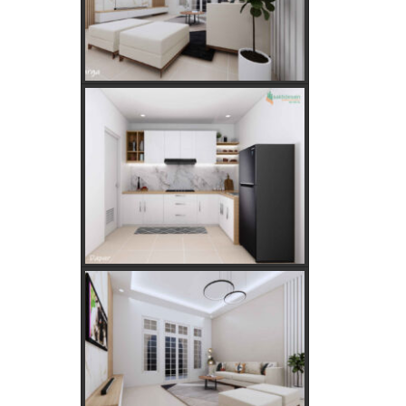
Hitungan Jawa
Rahasia Memilih Hari Baik untuk
Membangun Rumah Menurut
Hitungan Jawa
Keajaiban Lukisan Panen Padi
dalam Feng Shui
Mimpi Tikus Masuk Rumah: Apa
Makna Sebenarnya?
Fungsi dan Ukuran MCB dalam
Sistem Kelistrikan
Apakah Feng Shui Buruk Jika Memiliki