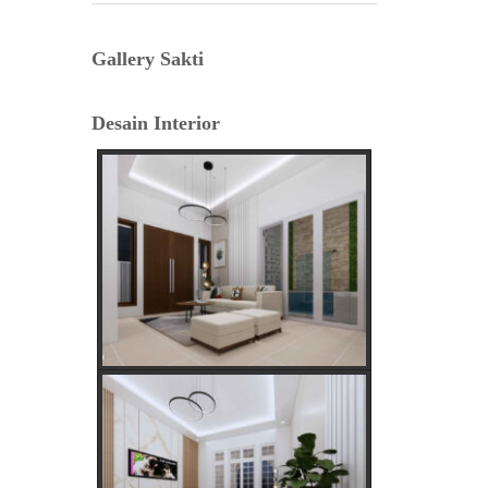
Lama
Gallery Sakti
Tafsir Anjing Datang ke Rumah:
Antara Primbon Jawa dan Perspektif
Desain Interior
Islam
Hal Penting Saat Cek Tagihan Listrik
PLN Agar Tidak Keliru
Cara Cepat dan Mudah cek Tagihan
Listrik via WhatsApp: Panduan
Lengkap PLN 123
Menentukan Hari dan Bulan Baik
Membangun Rumah Menurut