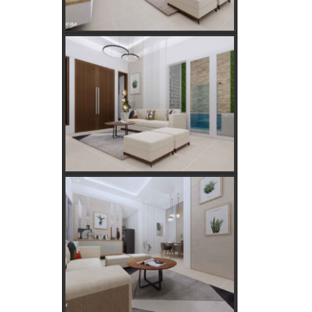
Tanaman Hias Palsu?
Golongan Tarif Listrik PLN dan Cara
Mengecek Daya Listrik di Rumah
Kebutuhan Listrik anda Besar perlu
Daya Listrik PLN 3 Phase!
Kebutuhan Listrik yang Tepat untuk
Rumah Tangga, Kantor, dan Industri