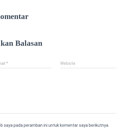
Komentar
lkan Balasan
ail
*
Website
eb saya pada peramban ini untuk komentar saya berikutnya.