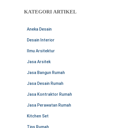
i
u
KATEGORI ARTIKEL
n
t
u
Aneka Desain
k
:
Desain Interior
Ilmu Arsitektur
Jasa Arsitek
Jasa Bangun Rumah
Jasa Desain Rumah
Jasa Kontraktor Rumah
Jasa Perawatan Rumah
Kitchen Set
Tips Rumah