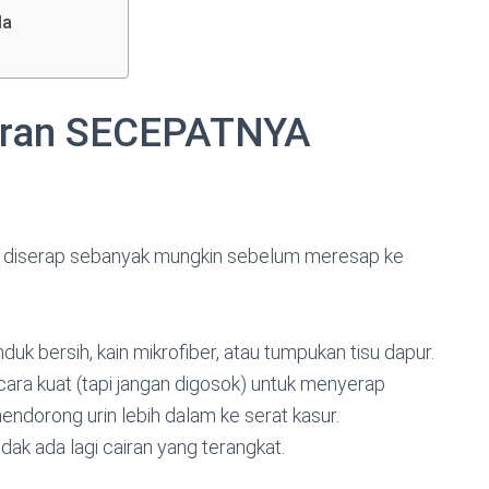
da
airan SECEPATNYA
s diserap sebanyak mungkin sebelum meresap ke
duk bersih, kain mikrofiber, atau tumpukan tisu dapur.
ara kuat (tapi jangan digosok) untuk menyerap
ndorong urin lebih dalam ke serat kasur.
tidak ada lagi cairan yang terangkat.