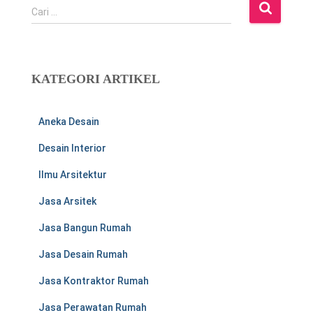
C
Cari …
a
r
i
u
KATEGORI ARTIKEL
n
t
u
Aneka Desain
k
:
Desain Interior
Ilmu Arsitektur
Jasa Arsitek
Jasa Bangun Rumah
Jasa Desain Rumah
Jasa Kontraktor Rumah
Jasa Perawatan Rumah