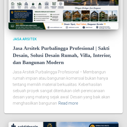
JASA ARSITEK
Jasa Arsitek Purbalingga Profesional | Sakti
Desain, Solusi Desain Rumah, Villa, Interior,
dan Bangunan Modern
Jasa Arsitek Purbalingga Profesional – Membangun
rumah impian atau bangunan komersial bukan hanya
tentang memilih material berkualitas. Keberhasilan
sebuah proyek sangat ditentukan oleh perencanaan
desain yang matang sejak awal. Desain yang baik akan
menghasilkan bangunan
Read more