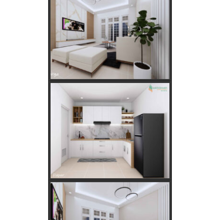
Menurut Hitungan Jawa
Keajaiban Lukisan Panen Padi dalam Feng Shui
Mimpi Tikus Masuk Rumah: Apa Makna Sebenarnya?
Fungsi dan Ukuran MCB dalam Sistem Kelistrikan
Apakah Feng Shui Buruk Jika Memiliki Tanaman Hias
Palsu?
Golongan Tarif Listrik PLN dan Cara Mengecek Daya
Listrik di Rumah
Kebutuhan Listrik anda Besar perlu Daya Listrik
PLN 3 Phase!