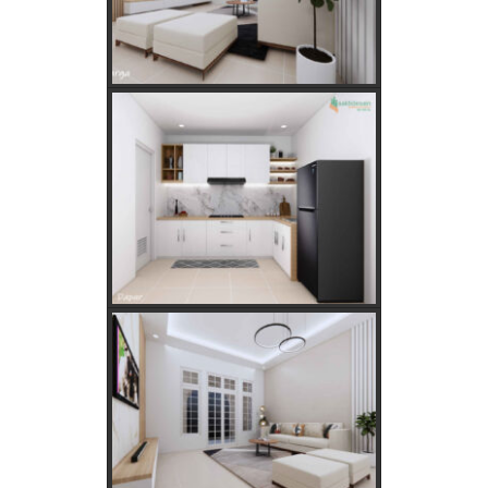
Apakah Feng Shui Buruk Jika Memiliki Tanaman Hias
Palsu?
Golongan Tarif Listrik PLN dan Cara Mengecek Daya
Listrik di Rumah
Kebutuhan Listrik anda Besar perlu Daya Listrik
PLN 3 Phase!
Kebutuhan Listrik yang Tepat untuk Rumah Tangga,
Kantor, dan Industri
Panduan Lengkap Jual Beli Tanah Adat: Regulasi,
Syarat, dan Tips Aman