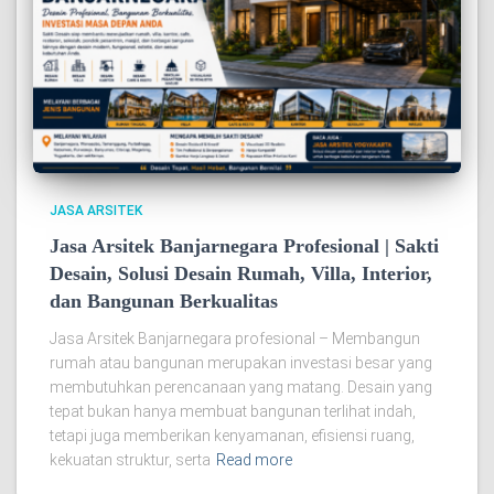
JASA ARSITEK
Jasa Arsitek Banjarnegara Profesional | Sakti
Desain, Solusi Desain Rumah, Villa, Interior,
dan Bangunan Berkualitas
Jasa Arsitek Banjarnegara profesional – Membangun
rumah atau bangunan merupakan investasi besar yang
membutuhkan perencanaan yang matang. Desain yang
tepat bukan hanya membuat bangunan terlihat indah,
tetapi juga memberikan kenyamanan, efisiensi ruang,
kekuatan struktur, serta
Read more