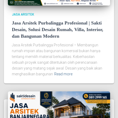
JASA ARSITEK
Jasa Arsitek Purbalingga Profesional | Sakti
Desain, Solusi Desain Rumah, Villa, Interior,
dan Bangunan Modern
Jasa Arsitek Purbalingga Profesional – Membangun
rumah impian atau bangunan komersial bukan hanya
tentang memilih material berkualitas. Keberhasilan
sebuah proyek sangat ditentukan oleh perencanaan
desain yang matang sejak awal. Desain yang baik akan
menghasilkan bangunan
Read more