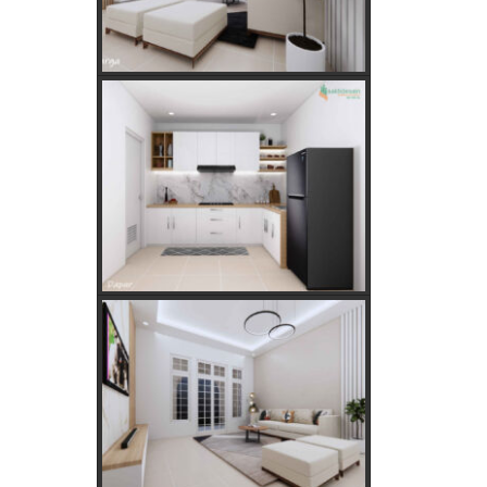
Rahasia Memilih Hari Baik untuk
Membangun Rumah Menurut
Hitungan Jawa
Keajaiban Lukisan Panen Padi
dalam Feng Shui
Mimpi Tikus Masuk Rumah: Apa
Makna Sebenarnya?
Fungsi dan Ukuran MCB dalam
Sistem Kelistrikan
Apakah Feng Shui Buruk Jika Memiliki