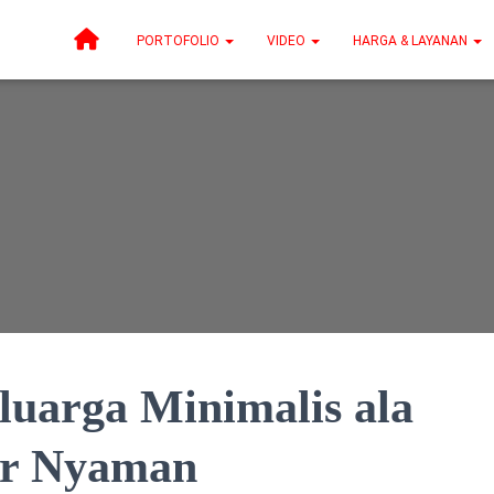
PORTOFOLIO
VIDEO
HARGA & LAYANAN
luarga Minimalis ala
er Nyaman