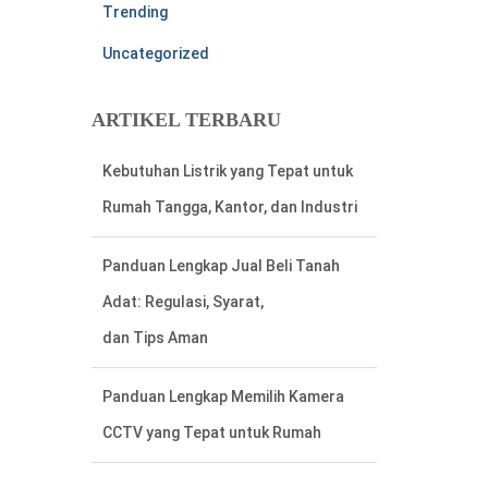
Trending
Uncategorized
ARTIKEL TERBARU
Panduan Lengkap Jual Beli Tanah
Adat: Regulasi, Syarat,
dan Tips Aman
Panduan Lengkap Memilih Kamera
CCTV yang Tepat untuk Rumah
Cara Mudah Menemukan Nomor
Rekening Listrik di Meteran Listrik
Lama