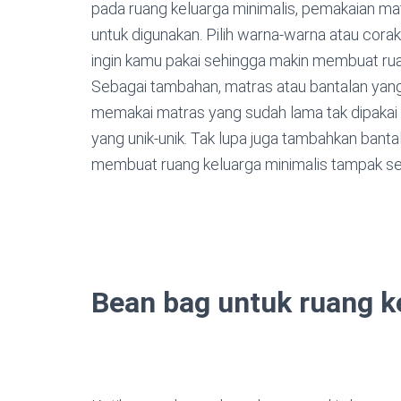
pada ruang keluarga minimalis, pemakaian ma
untuk digunakan. Pilih warna-warna atau cora
ingin kamu pakai sehingga makin membuat ruan
Sebagai tambahan, matras atau bantalan yang
memakai matras yang sudah lama tak dipakai
yang unik-unik. Tak lupa juga tambahkan banta
membuat ruang keluarga minimalis tampak s
Bean bag untuk ruang k