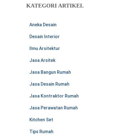
u
KATEGORI ARTIKEL
n
t
u
Aneka Desain
k
:
Desain Interior
Ilmu Arsitektur
Jasa Arsitek
Jasa Bangun Rumah
Jasa Desain Rumah
Jasa Kontraktor Rumah
Jasa Perawatan Rumah
Kitchen Set
Tips Rumah