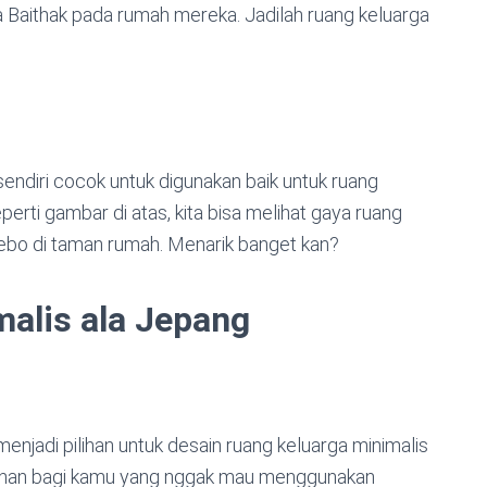
 Baithak pada rumah mereka. Jadilah ruang keluarga
sendiri cocok untuk digunakan baik untuk ruang
erti gambar di atas, kita bisa melihat gaya ruang
ebo di taman rumah. Menarik banget kan?
alis ala Jepang
menjadi pilihan untuk desain ruang keluarga minimalis
ilihan bagi kamu yang nggak mau menggunakan