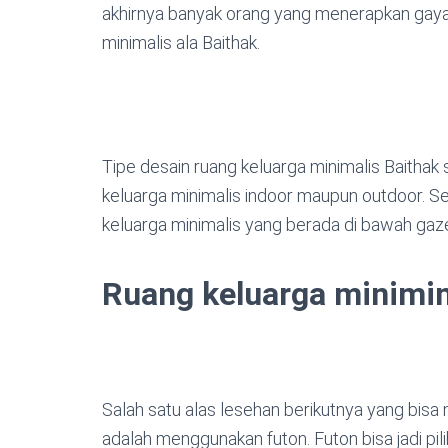
akhirnya banyak orang yang menerapkan gaya
minimalis ala Baithak.
Tipe desain ruang keluarga minimalis Baithak 
keluarga minimalis indoor maupun outdoor. Sep
keluarga minimalis yang berada di bawah gaz
Ruang keluarga minimim
Salah satu alas lesehan berikutnya yang bisa 
adalah menggunakan futon. Futon bisa jadi p