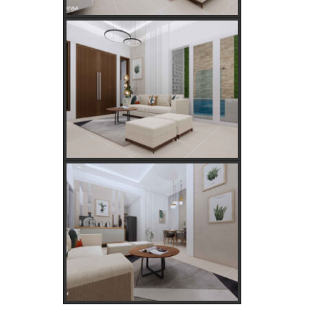
Tanaman Hias Palsu?
Golongan Tarif Listrik PLN dan Cara
Mengecek Daya Listrik di Rumah
Kebutuhan Listrik anda Besar perlu
Daya Listrik PLN 3 Phase!
Kebutuhan Listrik yang Tepat untuk
Rumah Tangga, Kantor, dan Industri