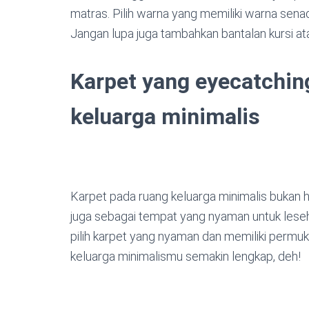
matras. Pilih warna yang memiliki warna sena
Jangan lupa juga tambahkan bantalan kursi 
Karpet yang eyecatchin
keluarga minimalis
Karpet pada ruang keluarga minimalis bukan ha
juga sebagai tempat yang nyaman untuk leseh
pilih karpet yang nyaman dan memiliki permu
keluarga minimalismu semakin lengkap, deh!