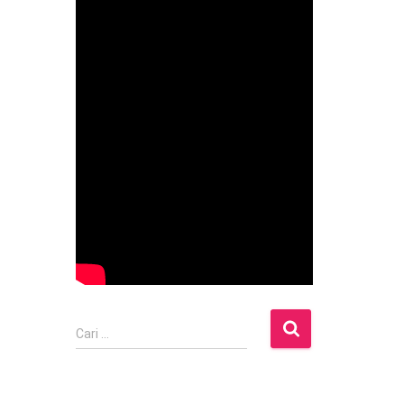
C
Cari …
a
r
i