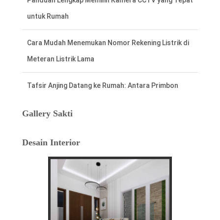
Cara Mudah Menemukan Nomor Rekening Listrik di
Meteran Listrik Lama
Tafsir Anjing Datang ke Rumah: Antara Primbon
Jawa dan Perspektif Islam
Hal Penting Saat Cek Tagihan Listrik PLN
Agar Tidak Keliru
Gallery Sakti
Cara Cepat dan Mudah cek Tagihan Listrik
Desain Interior
via WhatsApp: Panduan Lengkap PLN 123
Menentukan Hari dan Bulan Baik Membangun
Rumah Menurut Hitungan Jawa
Rahasia Memilih Hari Baik untuk Membangun Rumah