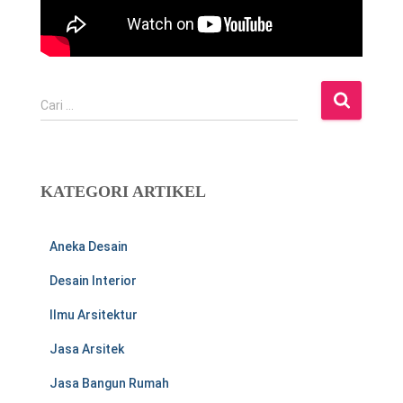
C
Cari …
a
r
i
u
KATEGORI ARTIKEL
n
t
u
Aneka Desain
k
:
Desain Interior
Ilmu Arsitektur
Jasa Arsitek
Jasa Bangun Rumah