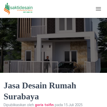
TOGGL
Jasa Desain Rumah
Surabaya
Dipublikasikan oleh
goris toifin
pada
15 Juli 2025