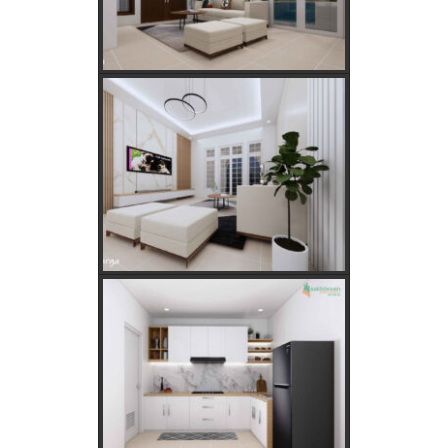
Menurut Hitungan Jawa
Keajaiban Lukisan Panen Padi dalam Feng Shui
Mimpi Tikus Masuk Rumah: Apa Makna Sebenarnya?
Fungsi dan Ukuran MCB dalam Sistem Kelistrikan
Apakah Feng Shui Buruk Jika Memiliki Tanaman Hias
Palsu?
Golongan Tarif Listrik PLN dan Cara Mengecek Daya
Listrik di Rumah
Kebutuhan Listrik anda Besar perlu Daya Listrik
PLN 3 Phase!