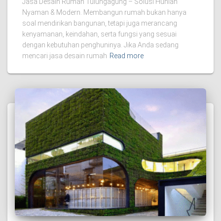
Jasa Desain Rumah Tulungagung – Solusi Hunian
Nyaman & Modern. Membangun rumah bukan hanya
soal mendirikan bangunan, tetapi juga merancang
kenyamanan, keindahan, serta fungsi yang sesuai
dengan kebutuhan penghuninya. Jika Anda sedang
mencari jasa desain rumah
Read more