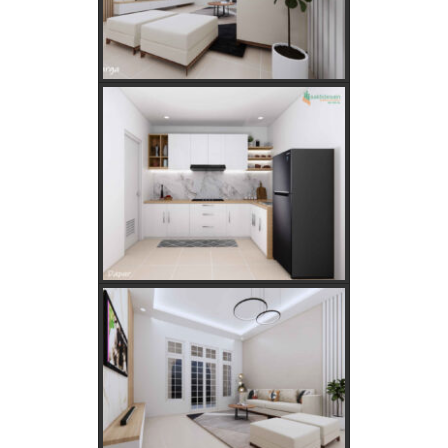
Apakah Feng Shui Buruk Jika Memiliki Tanaman Hias
Palsu?
Golongan Tarif Listrik PLN dan Cara Mengecek Daya
Listrik di Rumah
Kebutuhan Listrik anda Besar perlu Daya Listrik
PLN 3 Phase!
Kebutuhan Listrik yang Tepat untuk Rumah Tangga,
Kantor, dan Industri
Panduan Lengkap Jual Beli Tanah Adat: Regulasi,
Syarat, dan Tips Aman