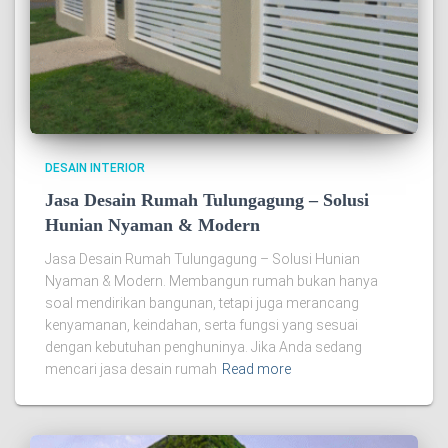
DESAIN INTERIOR
Jasa Desain Rumah Tulungagung – Solusi
Hunian Nyaman & Modern
Jasa Desain Rumah Tulungagung – Solusi Hunian
Nyaman & Modern. Membangun rumah bukan hanya
soal mendirikan bangunan, tetapi juga merancang
kenyamanan, keindahan, serta fungsi yang sesuai
dengan kebutuhan penghuninya. Jika Anda sedang
mencari jasa desain rumah
Read more