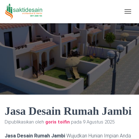
TOGGL
Jasa Desain Rumah Jambi
Dipublikasikan oleh
goris toifin
pada
9 Agustus 2025
Jasa Desain Rumah Jambi
Wujudkan Hunian Impian Anda