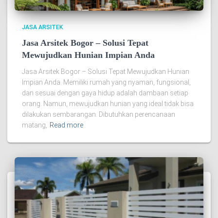
JASA ARSITEK
Jasa Arsitek Bogor – Solusi Tepat
Mewujudkan Hunian Impian Anda
Jasa Arsitek Bogor – Solusi Tepat Mewujudkan Hunian
Impian Anda. Memiliki rumah yang nyaman, fungsional,
dan sesuai dengan gaya hidup adalah dambaan setiap
orang. Namun, mewujudkan hunian yang ideal tidak bisa
dilakukan sembarangan. Dibutuhkan perencanaan
matang,
Read more