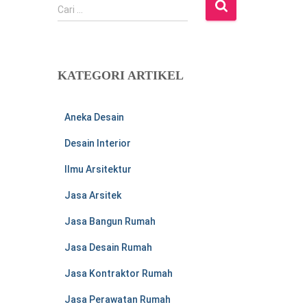
C
Cari …
a
r
i
u
KATEGORI ARTIKEL
n
t
u
Aneka Desain
k
:
Desain Interior
Ilmu Arsitektur
Jasa Arsitek
Jasa Bangun Rumah
Jasa Desain Rumah
Jasa Kontraktor Rumah
Jasa Perawatan Rumah