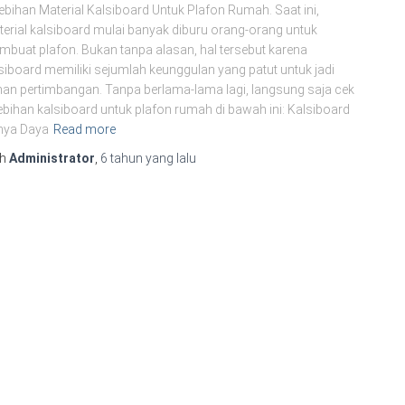
ebihan Material Kalsiboard Untuk Plafon Rumah. Saat ini,
erial kalsiboard mulai banyak diburu orang-orang untuk
buat plafon. Bukan tanpa alasan, hal tersebut karena
siboard memiliki sejumlah keunggulan yang patut untuk jadi
an pertimbangan. Tanpa berlama-lama lagi, langsung saja cek
ebihan kalsiboard untuk plafon rumah di bawah ini: Kalsiboard
nya Daya
Read more
eh
Administrator
,
6 tahun
yang lalu