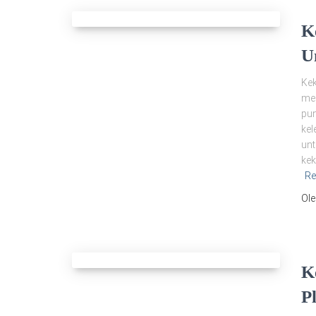
K
U
Kek
mer
pun
kel
unt
kek
Re
Ol
K
P