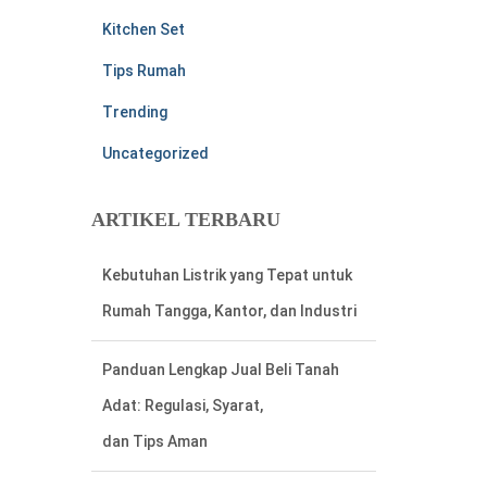
Kitchen Set
Tips Rumah
Trending
Uncategorized
Kebutuhan Listrik yang Tepat untuk
ARTIKEL TERBARU
Rumah Tangga, Kantor, dan Industri
Panduan Lengkap Jual Beli Tanah
Adat: Regulasi, Syarat,
dan Tips Aman
Panduan Lengkap Memilih Kamera
CCTV yang Tepat untuk Rumah