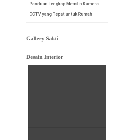
Cara Mudah Menemukan Nomor
Rekening Listrik di Meteran Listrik
Lama
Gallery Sakti
Tafsir Anjing Datang ke Rumah:
Antara Primbon Jawa dan Perspektif
Desain Interior
Islam
Hal Penting Saat Cek Tagihan Listrik
PLN Agar Tidak Keliru
Cara Cepat dan Mudah cek Tagihan
Listrik via WhatsApp: Panduan
Lengkap PLN 123