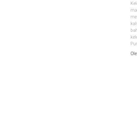
Kel
mat
mem
kal
bah
kel
Pu
Ol