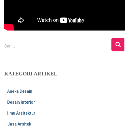
C
Cari …
a
r
i
u
KATEGORI ARTIKEL
n
t
u
Aneka Desain
k
:
Desain Interior
Ilmu Arsitektur
Jasa Arsitek