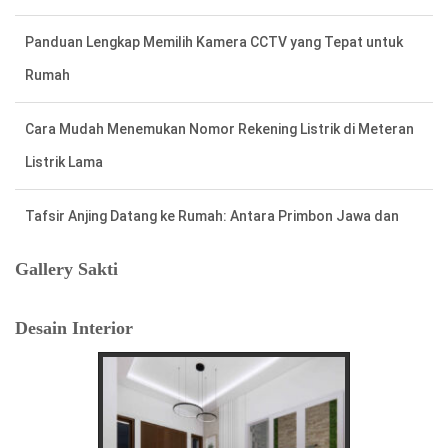
Panduan Lengkap Memilih Kamera CCTV yang Tepat untuk
Rumah
Cara Mudah Menemukan Nomor Rekening Listrik di Meteran
Listrik Lama
Tafsir Anjing Datang ke Rumah: Antara Primbon Jawa dan
Perspektif Islam
Gallery Sakti
Hal Penting Saat Cek Tagihan Listrik PLN Agar Tidak Keliru
Desain Interior
Cara Cepat dan Mudah cek Tagihan Listrik via WhatsApp:
Panduan Lengkap PLN 123
Menentukan Hari dan Bulan Baik Membangun Rumah