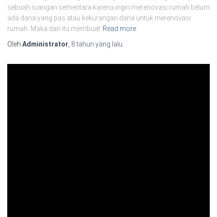
sebuah ruangan sementara karena ingin merenovasi rumah belum
ada dana yang pas atau kekurangan dana untuk merenovasi
rumah. Maka dari itu membuat
Read more
Oleh
Administrator
,
8 tahun
yang lalu