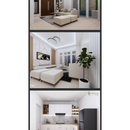
Menurut Hitungan Jawa
Rahasia Memilih Hari Baik untuk Membangun Rumah Menurut
Hitungan Jawa
Keajaiban Lukisan Panen Padi dalam Feng Shui
Mimpi Tikus Masuk Rumah: Apa Makna Sebenarnya?
Fungsi dan Ukuran MCB dalam Sistem Kelistrikan
Apakah Feng Shui Buruk Jika Memiliki Tanaman Hias Palsu?
Golongan Tarif Listrik PLN dan Cara Mengecek Daya Listrik di
Rumah