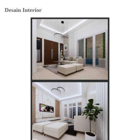
Panduan Lengkap PLN 123
Desain Interior
Menentukan Hari dan Bulan Baik Membangun Rumah
Menurut Hitungan Jawa
Rahasia Memilih Hari Baik untuk Membangun Rumah Menurut
Hitungan Jawa
Keajaiban Lukisan Panen Padi dalam Feng Shui
Mimpi Tikus Masuk Rumah: Apa Makna Sebenarnya?
Fungsi dan Ukuran MCB dalam Sistem Kelistrikan
Apakah Feng Shui Buruk Jika Memiliki Tanaman Hias Palsu?
Golongan Tarif Listrik PLN dan Cara Mengecek Daya Listrik di