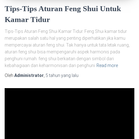
Tips-Tips Aturan Feng Shui Untuk
Kamar Tidur
Tips-Tips Aturan Feng Shui Kamar Tidur. Feng Shui kamar tidur
merupakan salah satu hal yang penting diperhatikan jika kamu
mempercayai aturan feng shui. Tak hanya untuk tata letak ruang,
aturan feng shui bisa mempengaruhi aspek harmonis pada
penghuni rumah. feng shui berkaitan dengan simbol dari
kebahagiaan dan keharmonisan dari penghuni
Read more
Oleh
Administrator
,
5 tahun
yang lalu