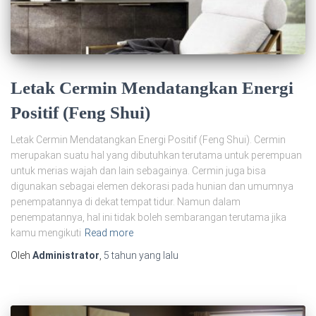
Letak Cermin Mendatangkan Energi
Positif (Feng Shui)
Letak Cermin Mendatangkan Energi Positif (Feng Shui). Cermin
merupakan suatu hal yang dibutuhkan terutama untuk perempuan
untuk merias wajah dan lain sebagainya. Cermin juga bisa
digunakan sebagai elemen dekorasi pada hunian dan umumnya
penempatannya di dekat tempat tidur. Namun dalam
penempatannya, hal ini tidak boleh sembarangan terutama jika
kamu mengikuti
Read more
Oleh
Administrator
,
5 tahun
yang lalu