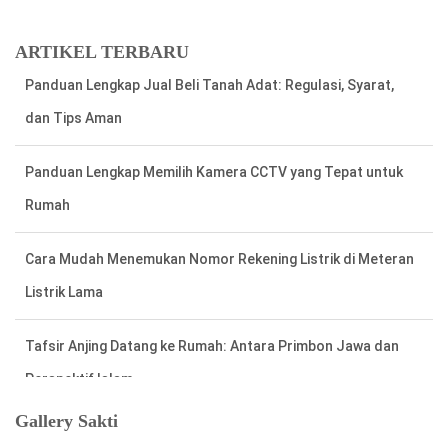
ARTIKEL TERBARU
Panduan Lengkap Memilih Kamera CCTV yang Tepat untuk
Rumah
Cara Mudah Menemukan Nomor Rekening Listrik di Meteran
Listrik Lama
Tafsir Anjing Datang ke Rumah: Antara Primbon Jawa dan
Perspektif Islam
Hal Penting Saat Cek Tagihan Listrik PLN Agar Tidak Keliru
Cara Cepat dan Mudah cek Tagihan Listrik via WhatsApp:
Gallery Sakti