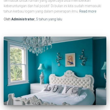
termasuk untuk rumah yang dipercaya bisa memberikan
keberuntungan dan hal positif. Di bulan ini kita sudah memasuki
tahun kerbau logam yang dalam penerapan ilmu
Read more
Oleh
Administrator
,
5 tahun
yang lalu