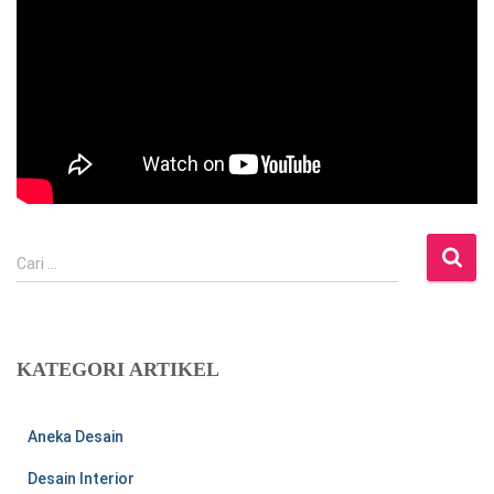
C
Cari …
a
r
i
u
KATEGORI ARTIKEL
n
t
u
Aneka Desain
k
:
Desain Interior