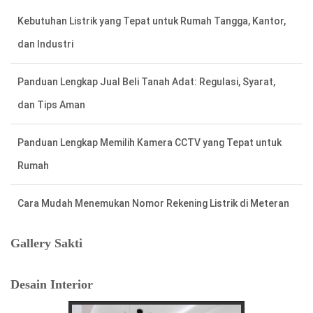
dan Industri
Panduan Lengkap Jual Beli Tanah Adat: Regulasi, Syarat,
dan Tips Aman
Panduan Lengkap Memilih Kamera CCTV yang Tepat untuk
Rumah
Cara Mudah Menemukan Nomor Rekening Listrik di Meteran
Listrik Lama
Tafsir Anjing Datang ke Rumah: Antara Primbon Jawa dan
Gallery Sakti
Perspektif Islam
Desain Interior
Hal Penting Saat Cek Tagihan Listrik PLN Agar Tidak Keliru