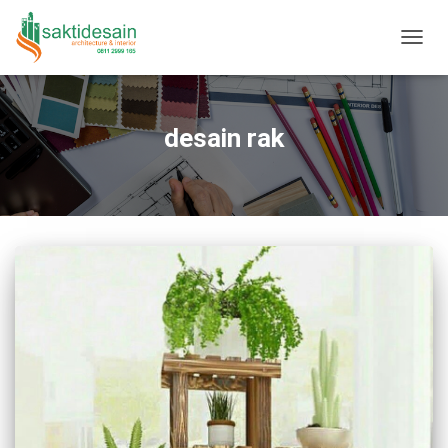
TOGGL
desain rak