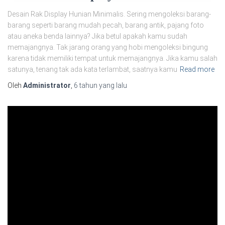
Desain Rak Display Hunian Minimalis. Sering mengoleksi barang-
barang seperti barang mudah pecah, barang antik, pajang foto
atau aneka benda lainnya? Jika betul apakah kamu sudah
memajangnya. Tak jarang orang yang hobi mengoleksi bingung
karena tidak memiliki tempat untuk memajangnya. Jika kamu salah
satunya, tenang tak ada kata terlambat, saatnya kamu
Read more
Oleh
Administrator
,
6 tahun
yang lalu