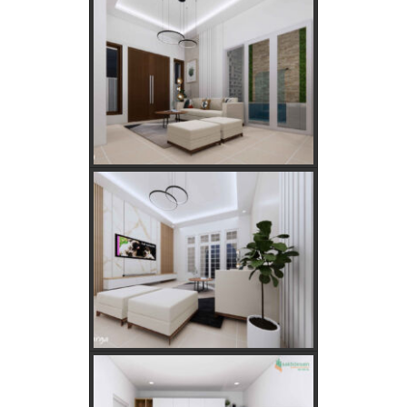
Cara Cepat dan Mudah cek Tagihan Listrik via WhatsApp:
Panduan Lengkap PLN 123
Menentukan Hari dan Bulan Baik Membangun Rumah
Menurut Hitungan Jawa
Rahasia Memilih Hari Baik untuk Membangun Rumah Menurut
Hitungan Jawa
Keajaiban Lukisan Panen Padi dalam Feng Shui
Mimpi Tikus Masuk Rumah: Apa Makna Sebenarnya?
Fungsi dan Ukuran MCB dalam Sistem Kelistrikan
Apakah Feng Shui Buruk Jika Memiliki Tanaman Hias Palsu?