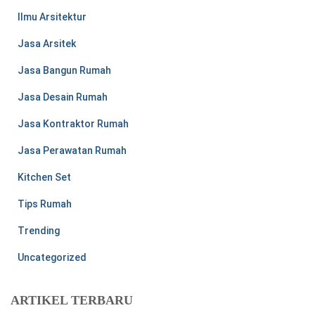
Ilmu Arsitektur
Jasa Arsitek
Jasa Bangun Rumah
Jasa Desain Rumah
Jasa Kontraktor Rumah
Jasa Perawatan Rumah
Kitchen Set
Tips Rumah
Trending
Uncategorized
ARTIKEL TERBARU
Kebutuhan Listrik yang Tepat untuk Rumah Tangga, Kantor,