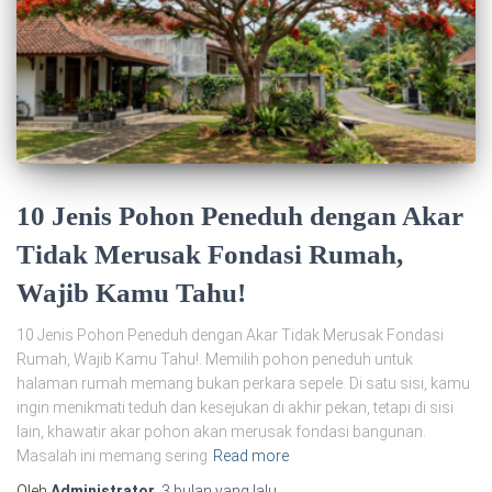
10 Jenis Pohon Peneduh dengan Akar
Tidak Merusak Fondasi Rumah,
Wajib Kamu Tahu!
10 Jenis Pohon Peneduh dengan Akar Tidak Merusak Fondasi
Rumah, Wajib Kamu Tahu!. Memilih pohon peneduh untuk
halaman rumah memang bukan perkara sepele. Di satu sisi, kamu
ingin menikmati teduh dan kesejukan di akhir pekan, tetapi di sisi
lain, khawatir akar pohon akan merusak fondasi bangunan.
Masalah ini memang sering
Read more
Oleh
Administrator
,
3 bulan
yang lalu