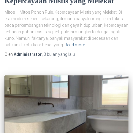
Kepercayaan Mistis yang Melekat
Mitos – Mitos Pohon Pule, Kepercayaan Mistis yang Melekat. Di
era modern seperti sekarang, di mana banyak orang lebih fokus
pada perkembangan teknologi dan gaya hidup urban, kepercayaan
terhadap pohon mistis seperti pule ini mungkin terdengar agak
kuno. Namun, faktanya, banyak masyarakat di pedesaan dan
bahkan di kota-kota besar yang
Read more
Oleh
Administrator
,
3 bulan
yang lalu