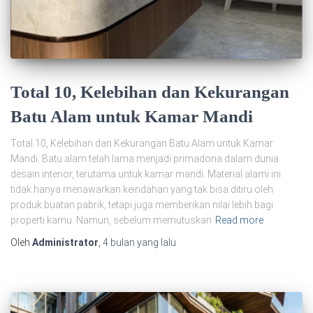
Total 10, Kelebihan dan Kekurangan
Batu Alam untuk Kamar Mandi
Total 10, Kelebihan dan Kekurangan Batu Alam untuk Kamar
Mandi. Batu alam telah lama menjadi primadona dalam dunia
desain interior, terutama untuk kamar mandi. Material alami ini
tidak hanya menawarkan keindahan yang tak bisa ditiru oleh
produk buatan pabrik, tetapi juga memberikan nilai lebih bagi
properti kamu. Namun, sebelum memutuskan
Read more
Oleh
Administrator
,
4 bulan
yang lalu