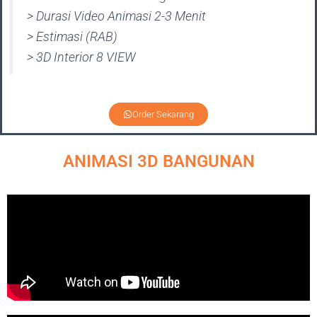
> Durasi Video Animasi 2-3 Menit
> Estimasi (RAB)
> 3D Interior 8 VIEW
Order Sekarang
ANIMASI 3D BANGUNAN