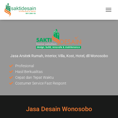
T
O
G
G
L
E
N
A
V
Jasa Arsitek Rumah, Interior, Villa, Kost, Hotel, dll Wonosobo
I
G
Profesional
A
Hasil Berkualitas
S
Cepat dan Tepat Waktu
I
Costumer Service Fast Respont
Jasa Desain Wonosobo