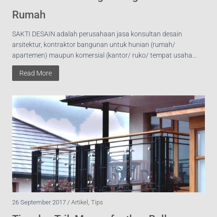
Rumah
SAKTI DESAIN adalah perusahaan jasa konsultan desain
arsitektur, kontraktor bangunan untuk hunian (rumah/
apartemen) maupun komersial (kantor/ ruko/ tempat usaha...
Read More
26 September 2017 /
Artikel
,
Tips