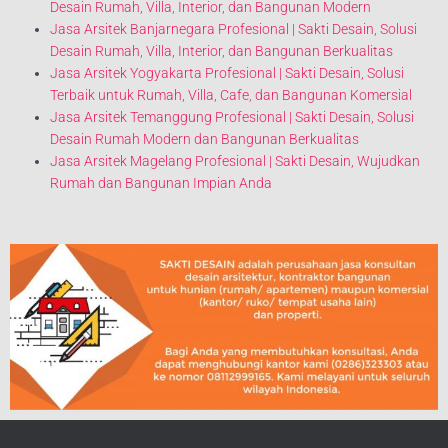
Desain Rumah, Villa, Interior, dan Bangunan Modern
Jasa Arsitek Banjarnegara Profesional | Sakti Desain, Solusi
Desain Rumah, Villa, Interior, dan Bangunan Berkualitas
Jasa Arsitek Yogyakarta Profesional | Sakti Desain, Solusi
Terbaik untuk Rumah, Villa, Cafe, dan Bangunan Komersial
Jasa Arsitek Temanggung Profesional | Sakti Desain, Solusi
Desain Rumah Modern dan Bangunan Berkualitas
Jasa Arsitek Magelang Profesional | Sakti Desain, Wujudkan
Rumah dan Bangunan Impian Anda