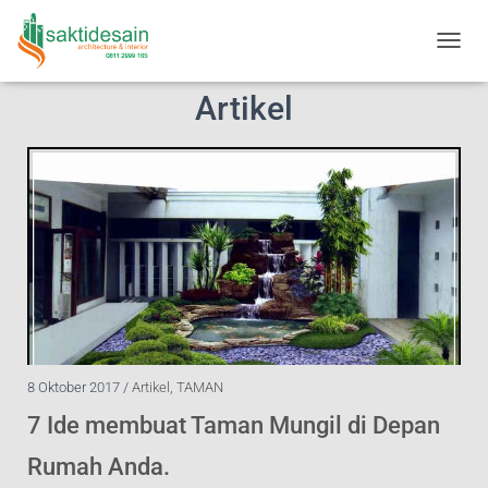
T
O
Artikel
G
G
L
E
N
A
V
I
G
A
S
I
8 Oktober 2017 /
Artikel
,
TAMAN
7 Ide membuat Taman Mungil di Depan
Rumah Anda.