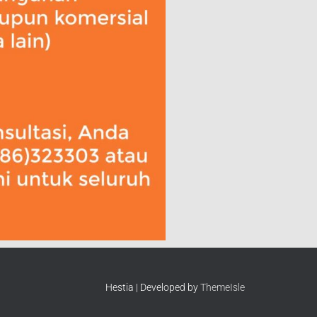
Hestia | Developed by
ThemeIsle