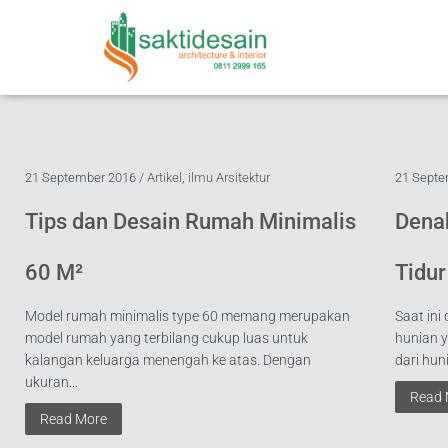
21 September 2016 /
Artikel
,
ilmu Arsitektur
21 Septe
Tips dan Desain Rumah Minimalis
Dena
60 M²
Tidur
Model rumah minimalis type 60 memang merupakan
Saat ini
model rumah yang terbilang cukup luas untuk
hunian y
kalangan keluarga menengah ke atas. Dengan
dari huni
ukuran...
Read 
Read More